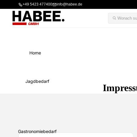
+49 5423 477400
info@habee.de
Home
Jagdbedarf
Impres
Gastronomiebedarf