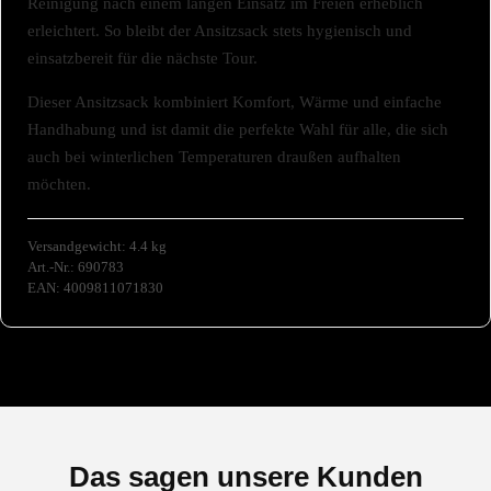
Reinigung nach einem langen Einsatz im Freien erheblich
erleichtert. So bleibt der Ansitzsack stets hygienisch und
einsatzbereit für die nächste Tour.
Dieser Ansitzsack kombiniert Komfort, Wärme und einfache
Handhabung und ist damit die perfekte Wahl für alle, die sich
auch bei winterlichen Temperaturen draußen aufhalten
möchten.
Versandgewicht: 4.4 kg
Art.-Nr.: 690783
EAN: 4009811071830
Das sagen unsere Kunden