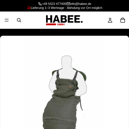
+49 5423 477400
info@habee.de
Lieferung 1–3 Werktage · Abholung vor Ort möglich