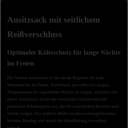
Ansitzsack mit seitlichem
Reißverschluss
Optimaler Kälteschutz für lange Nächte
im Freien
Der Warme Ansitzsack ist der ideale Begleiter für kalte
Winternächte im Freien. Entwickelt, um selbst bei eisigen
Temperaturen für angenehme Wärme zu sorgen, zeichnet sich
dieser Ansitzsack durch ein extra hohes Schulterteil und
praktische Schultergurte aus, die für zusätzlichen Komfort und
Schutz sorgen. Der seitliche Reißverschluss ermöglicht einen
leichten Einstieg und macht die Handhabung besonders
einfach.