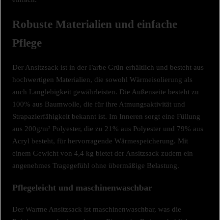
Robuste Materialien und einfache
Pflege
Der Ansitzsack ist in der Farbe Grün erhältlich und besteht aus
hochwertigen Materialien, die sowohl Wärmeisolierung als
auch Langlebigkeit gewährleisten. Die Außenseite besteht zu
100% aus Baumwolle, die für ihre Atmungsaktivität und
Strapazierfähigkeit bekannt ist. Im Inneren sorgt eine Füllung
aus 200g/m² Polyester, die zu 21% aus Polyester und 79% aus
Acryl besteht, für hervorragende Wärmespeicherung. Mit
einem Gewicht von 4,4 kg bietet der Ansitzsack zudem ein
angenehmes Tragegefühl ohne übermäßige Belastung.
Pflegeleicht und maschinenwaschbar
Der Warme Ansitzsack ist maschinenwaschbar, was die