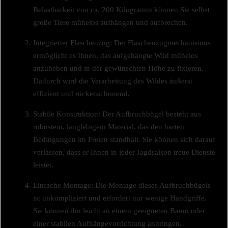
Belastbarkeit von ca. 200 Kilogramm können Sie selbst
große Tiere mühelos aufhängen und aufbrechen.
Integrierter Flaschenzug: Der Flaschenzugmechanismus
ermöglicht es Ihnen, das aufgehängte Wild mühelos
anzuheben und in der gewünschten Höhe zu fixieren.
Dadurch wird die Verarbeitung des Wildes äußerst
effizient und rückenschonend.
Stabile Konstruktion: Der Aufbruchbügel besteht aus
robustem, langlebigem Material, das den harten
Bedingungen im Freien standhält. Sie können sich darauf
verlassen, dass er Ihnen in jeder Jagdsaison treue Dienste
leistet.
Einfache Montage: Die Montage dieses Aufbruchbügels
ist unkompliziert und erfordert nur wenige Handgriffe.
Sie können ihn leicht an einem geeigneten Baum oder
einer stabilen Aufhängevorrichtung anbringen.