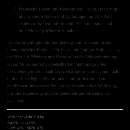
Praktische Haken und Halterungen: Der Bügel verfügt
über mehrere Haken und Halterungen, um Ihr Wild
sicher zu fixieren und Zubehör wie Latexhandschuhe
oder Messer griffbereit zu haben.
Der Aufbruchbügel mit Flaschenzug von Fritzmann ist ein
unentbehrlicher Begleiter für Jäger und Outdoor-Enthusiasten,
die Wert auf Effizienz und Komfort bei der Wildverarbeitung
legen. Mit seiner hohen Belastbarkeit, dem integrierten
Flaschenzug und der stabilen Konstruktion wird er Ihnen dabei
helfen, Ihr erlegtes Wild mühelos und professionell zu
handhaben. Investieren Sie in dieses hochwertige Werkzeug,
um Ihre Jagderfolge noch angenehmer und effizienter zu
gestalten.
Versandgewicht: 0.4 kg
Art.-Nr.: 33328-31
EAN: 4251156201070