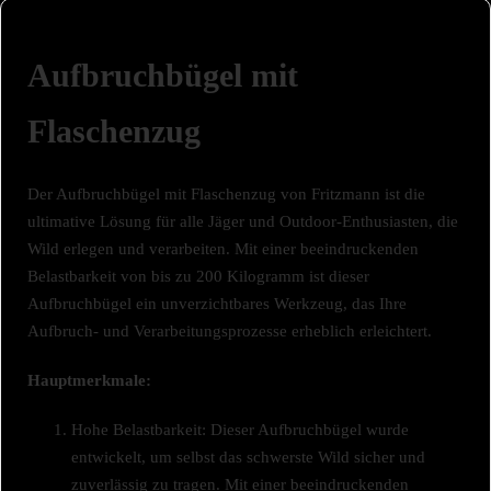
Aufbruchbügel mit
Flaschenzug
Der Aufbruchbügel mit Flaschenzug von Fritzmann ist die
ultimative Lösung für alle Jäger und Outdoor-Enthusiasten, die
Wild erlegen und verarbeiten. Mit einer beeindruckenden
Belastbarkeit von bis zu 200 Kilogramm ist dieser
Aufbruchbügel ein unverzichtbares Werkzeug, das Ihre
Aufbruch- und Verarbeitungsprozesse erheblich erleichtert.
Hauptmerkmale:
Hohe Belastbarkeit: Dieser Aufbruchbügel wurde
entwickelt, um selbst das schwerste Wild sicher und
zuverlässig zu tragen. Mit einer beeindruckenden