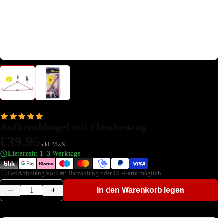
Aufbruchbügel mit Flaschenzug
€39,95
inkl. MwSt.
Lieferzeit: 1–3 Werktage
Bei Abholung vor Ort: Barzahlung oder EC-Karte möglich
−
+
In den Warenkorb legen