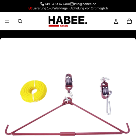
+49 5423 477400
info@habee.de
Lieferung 1–3 Werktage · Abholung vor Ort möglich