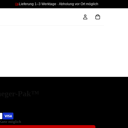
Lieferung 1–3 Werktage · Abholung vor Ort möglich
 Jaeger-Pak™
Karte möglich