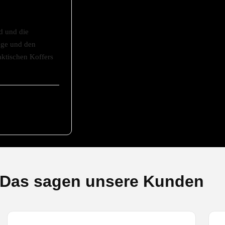
gd und die
äge und den
aktischen Koffers
Das sagen unsere Kunden