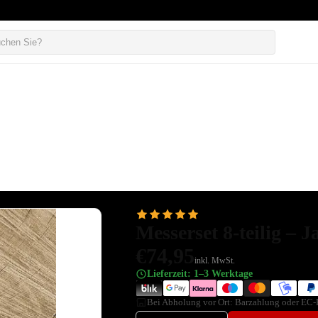
Messerset 8-teilig –
€74,95
inkl. MwSt.
Lieferzeit: 1–3 Werktage
Bei Abholung vor Ort: Barzahlung oder EC-