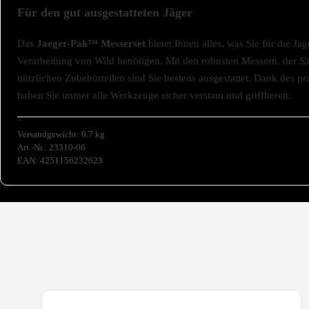
Für den gut ausgestatteten Jäger
Das
Jaeger-Pak™ Messerset
bietet Ihnen alles, was Sie für die Ja
Verarbeitung von Wild benötigen. Mit den robusten Messern, der S
nützlichen Zubehörteilen sind Sie bestens ausgestattet. Dank des pr
haben Sie immer alle Werkzeuge sicher verstaut und griffbereit.
Versandgewicht: 0.7 kg
Art.-Nr.: 23310-06
EAN: 4251156232623