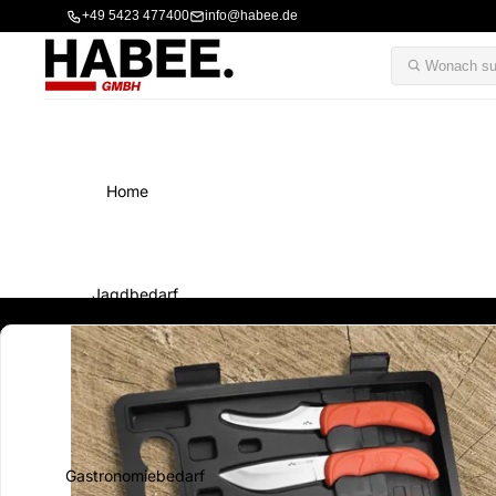
+49 5423 477400
info@habee.de
Home
Jagdbedarf
Gastronomiebedarf