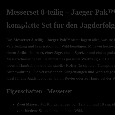
Messerset 8-teilig – Jaeger-Pak
komplette Set für den Jagderfolg
Handwerk und Deko
Das
Messerset 8-teilig – Jaeger-Pak™
bietet Jägern alles, was sie 
Verarbeitung und Präparation von Wild benötigen. Mit zwei hochwe
einem Aufbruchmesser, einer Säge, einem Spreizer und einem prak
Messerschärfer haben Sie immer das passende Werkzeug zur Han
robuste Handschuhe und ein stabiler Koffer für sicheren Transport
Mehr
Aufbewahrung. Die verschiedenen Klingenlängen und Werkzeuge 
ideal für alle Jagdsituationen, ob im Revier oder zu Hause bei der 
Eigenschaften - Messerset
Zwei Messer:
Mit Klingenlängen von 12,7 cm und 10 cm, ide
verschiedene Schneidarbeiten beim Wild.