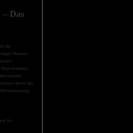
™ – Das
für die
rtigen Messern,
tischen
d. Dazu kommen
 und saubere
machen dieses Set
Wildverarbeitung.
al für