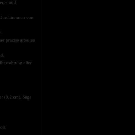
beres und
 Durchtrennen von
d.
er präzise arbeiten
ld.
ufbewahrung aller
r (9,2 cm), Säge
ort