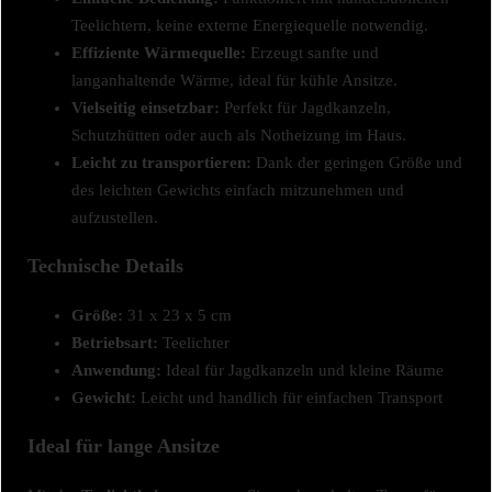
Teelichtern, keine externe Energiequelle notwendig.
Effiziente Wärmequelle:
Erzeugt sanfte und
langanhaltende Wärme, ideal für kühle Ansitze.
Vielseitig einsetzbar:
Perfekt für Jagdkanzeln,
Schutzhütten oder auch als Notheizung im Haus.
Leicht zu transportieren:
Dank der geringen Größe und
des leichten Gewichts einfach mitzunehmen und
aufzustellen.
Technische Details
Größe:
31 x 23 x 5 cm
Betriebsart:
Teelichter
Anwendung:
Ideal für Jagdkanzeln und kleine Räume
Gewicht:
Leicht und handlich für einfachen Transport
Ideal für lange Ansitze