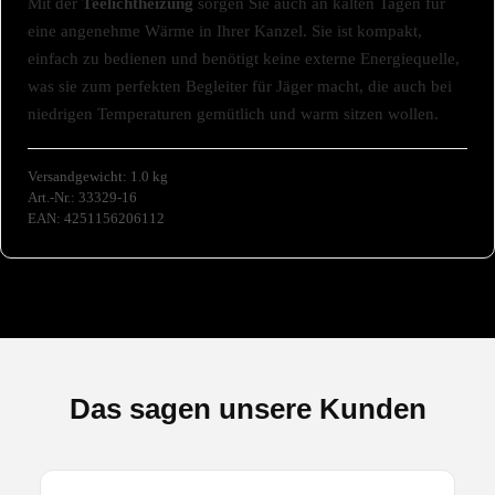
Mit der
Teelichtheizung
sorgen Sie auch an kalten Tagen für
eine angenehme Wärme in Ihrer Kanzel. Sie ist kompakt,
einfach zu bedienen und benötigt keine externe Energiequelle,
was sie zum perfekten Begleiter für Jäger macht, die auch bei
niedrigen Temperaturen gemütlich und warm sitzen wollen.
Versandgewicht: 1.0 kg
Art.-Nr.: 33329-16
EAN: 4251156206112
Das sagen unsere Kunden