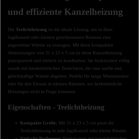
und effiziente Kanzelheizung
Die
Teelichtheizung
ist die ideale Lösung, um in Ihrer
Jagdkanzel oder kleinen geschlossenen Räumen eine
angenehme Wärme zu erzeugen. Mit ihren kompakten
Abmessungen von 31 x 23 x 5 cm ist diese Kanzelheizung
platzsparend und einfach zu handhaben. Sie funktioniert völlig
autark mit handelsüblichen Teelichtern, die eine sanfte und
gleichmäßige Wärme abgeben. Perfekt für lange Winteransitze
oder für den Einsatz in kleinen Räumen, wo herkömmliche
Heizungen nicht in Frage kommen.
Eigenschaften - Teelichtheizung
Kompakte Größe:
Mit 31 x 23 x 5 cm passt die
Teelichtheizung in jede Jagdkanzel oder kleine Räume.
Einfache Bedienung:
Funktioniert mit handelsüblichen