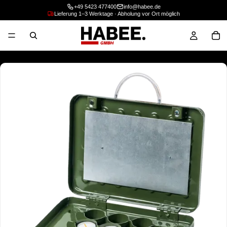
+49 5423 477400
info@habee.de
Lieferung 1–3 Werktage · Abholung vor Ort möglich