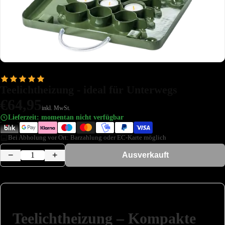
Teelichtheizung - ideal für Unterwegs
€64,95
inkl. MwSt.
Lieferzeit: momentan nicht verfügbar
Bei Abholung vor Ort: Barzahlung oder EC-Karte möglich
−
+
Ausverkauft
Teelichtheizung – Kompakte